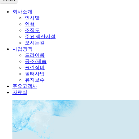
회사소개
인사말
연혁
조직도
주요 생산시설
오시는길
사업영역
드라이룸
공조/제습
크린장비
필터사업
유지보수
주요고객사
자료실