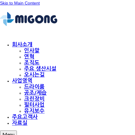
Skip to Main Content
회사소개
인사말
연혁
조직도
주요 생산시설
오시는길
사업영역
드라이룸
공조/제습
크린장비
필터사업
유지보수
주요고객사
자료실
Menu